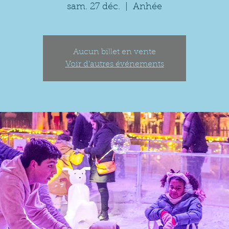
sam. 27 déc.
  |  
Anhée
Aucun billet en vente
Voir d'autres événements