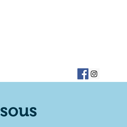
éservation patinoire
More
dsous