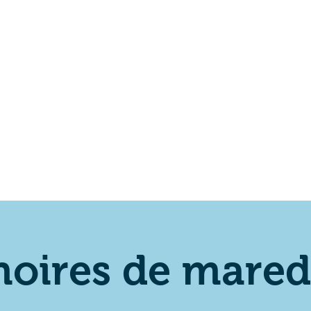
oire
Piscine
Piste de rollers
Noël 2026
R
noires de mare